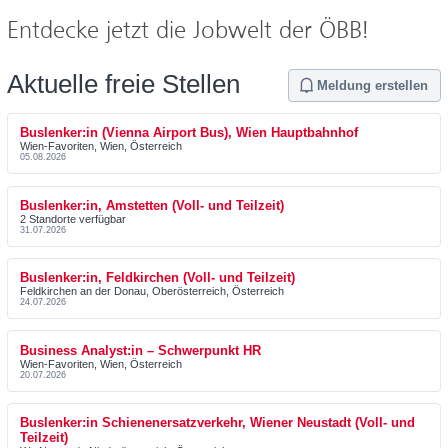
Rail Tours Touristik GmbH
Entdecke jetzt die Jobwelt der ÖBB!
Personenverkehr AG
Aktuelle freie Stellen
BCC GmbH
Meldung erstellen
Operative Services GmbH & Co KG
Buslenker:in (Vienna Airport Bus), Wien Hauptbahnhof
Wien-Favoriten, Wien, Österreich
05.08.2026
Infrastruktur AG
Produktion GmbH
Buslenker:in, Amstetten (Voll- und Teilzeit)
2 Standorte verfügbar
31.07.2026
iMobility GmbH
Buslenker:in, Feldkirchen (Voll- und Teilzeit)
Rail Cargo Group
Feldkirchen an der Donau, Oberösterreich, Österreich
24.07.2026
Technische Services GmbH
Business Analyst:in – Schwerpunkt HR
Wien-Favoriten, Wien, Österreich
20.07.2026
Buslenker:in Schienenersatzverkehr, Wiener Neustadt (Voll- und
Teilzeit)