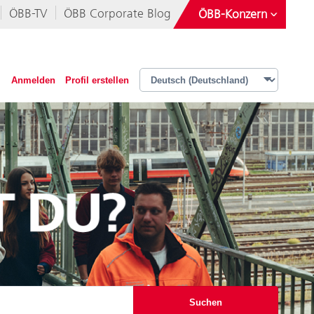
ÖBB-TV
ÖBB Corporate Blog
ÖBB-Konzern
Österreichische Postbus AG
Rail Tours Touristik GmbH
Anmelden
Profil erstellen
Operative Services GmbH & Co KG
iMobility GmbH
Suchen