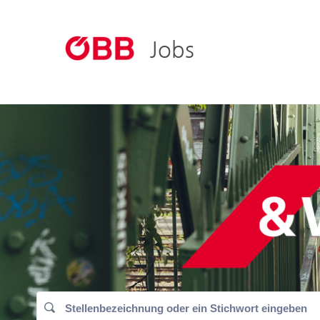
ÖBB
ÖBB-Konze
Jobs
Österreich bewegen
Holding AG
Personenve
Infrastruktu
Rail Cargo 