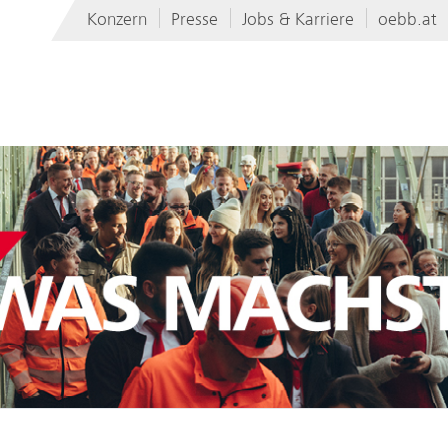
Konzern
Presse
Jobs & Karriere
oebb.at
rn
Immobilienmanagement GmbH
Werbung GmbH
rkehr AG
BCC GmbH
r AG
Produktion GmbH
Group
Technische Services GmbH