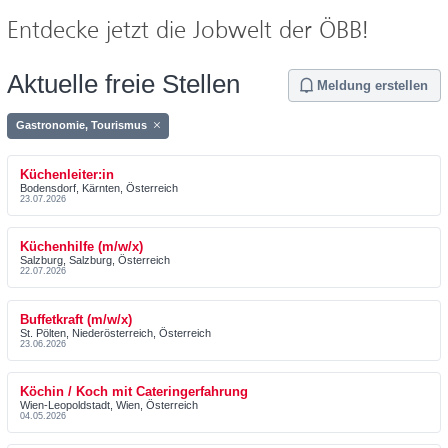
Rail Tours Touristik GmbH
Entdecke jetzt die Jobwelt der ÖBB!
Personenverkehr AG
Aktuelle freie Stellen
BCC GmbH
Meldung erstellen
Operative Services GmbH & Co KG
Gastronomie, Tourismus
Infrastruktur AG
Küchenleiter:in
Bodensdorf, Kärnten, Österreich
23.07.2026
Produktion GmbH
iMobility GmbH
Küchenhilfe (m/w/x)
Salzburg, Salzburg, Österreich
22.07.2026
Rail Cargo Group
Buffetkraft (m/w/x)
Technische Services GmbH
St. Pölten, Niederösterreich, Österreich
23.06.2026
Köchin / Koch mit Cateringerfahrung
Wien-Leopoldstadt, Wien, Österreich
04.05.2026