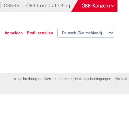
ÖBB-TV
ÖBB Corporate Blog
ÖBB-Konzern
Österreichische Postbus AG
Rail Tours Touristik GmbH
Anmelden
Profil erstellen
Operative Services GmbH & Co KG
iMobility GmbH
Ausschreibung drucken
Impressum
Nutzungsbedingungen
Kontakt