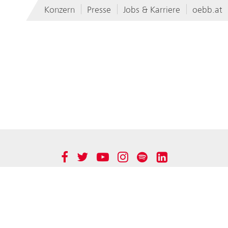
Konzern
Presse
Jobs & Karriere
oebb.at
rn
Immobilienmanagement GmbH
Werbung GmbH
rkehr AG
BCC GmbH
r AG
Produktion GmbH
Group
Technische Services GmbH
Facebook
Twitter
YouTube
Instagram
Spotify
LinkedIn