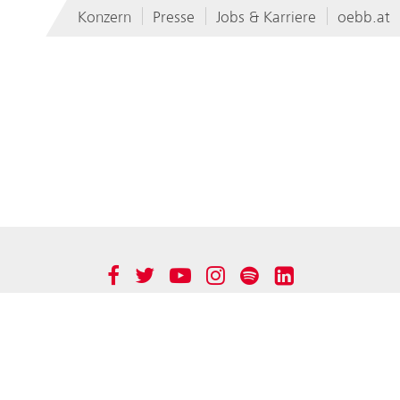
Konzern
Presse
Jobs & Karriere
oebb.at
rn
Immobilienmanagement GmbH
Werbung GmbH
rkehr AG
BCC GmbH
r AG
Produktion GmbH
Group
Technische Services GmbH
Facebook
Twitter
YouTube
Instagram
Spotify
LinkedIn