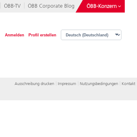
ÖBB-TV
ÖBB Corporate Blog
ÖBB-Konzern
Österreichische Postbus AG
Rail Tours Touristik GmbH
Anmelden
Profil erstellen
Operative Services GmbH & Co KG
iMobility GmbH
Ausschreibung drucken
Impressum
Nutzungsbedingungen
Kontakt