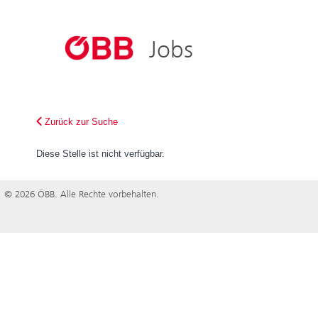
ÖBB
ÖBB-Konze
Jobs
Österreich bewegen
Holding AG
Personenve
Infrastruktu
Zurück zur Suche
Rail Cargo 
Diese Stelle ist nicht verfügbar.
© 2026 ÖBB. Alle Rechte vorbehalten.