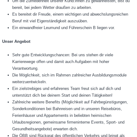
Um die Zufriedenheit unserer Kund:innen zu gewährleisten, bist du
bereit, bei jedem Wetter draußen zu arbeiten.
Es bereitet dir Freude, einem wichtigen und abwechslungsreichen
Beruf mit viel Eigenständigkeit auszuüben.
Ein einwandfreier Leumund und Führerschein B liegen vor.
Unser Angebot
Sehr gute Entwicklungschancen: Bei uns stehen dir viele
Karrierewege offen und damit auch Aufgaben mit hoher
Verantwortung.
Die Möglichkeit, sich im Rahmen zahlreicher Ausbildungsmodule
weiterzuentwickeln.
Ein zielstrebiges und erfahrenes Team freut sich auf dich und
unterstützt dich bei deinem Start und deinen Tätigkeiten!
Zahlreiche weitere Benefits (Möglichkeit auf Fahrbegünstigungen,
Sonderkonditionen bei Bahnreisen und in unseren Reisebüros,
Ferienhäuser und Appartements in beliebten heimischen
Urlaubsregionen, gemeinsame firmeninterne Events, Sport- und
Gesundheitsangebote) erwarten dich.
Die ÖBB sind Rückgrat des öffentlichen Verkehrs und bringt als