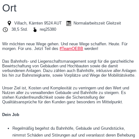
Rail Tours Touristik GmbH
Ort
Personenverkehr AG
Villach, Kärnten 9524 AUT
Normalarbeitszeit Gleitzeit
BCC GmbH
38,5 Std.
req25380
Operative Services GmbH & Co KG
Wir möchten neue Wege gehen. Und neue Wege schaffen. Heute. Für
morgen. Für uns. Jetzt Teil des
#TeamOEBB
werden!
Infrastruktur AG
Das Bahnhofs- und Liegenschaftsmanagement sorgt für die ganzheitliche
Produktion GmbH
Bewirtschaftung von Gebäuden und Hochbauten sowie die damit
verbundenen Anlagen. Dazu zählen auch Bahnhöfe, inklusive aller Anlagen
bis hin zur Bahnsteigkante, sowie Vorplätze und Wege der Mobilitätskette.
iMobility GmbH
Rail Cargo Group
Unser Ziel ist, Kosten und Komplexität zu verringern und den Wert und
Nutzen aller zu verwaltenden Gebäude und Bahnhöfe zu steigern. Es
stehen Kundenfreundlichkeit sowie die Sicherstellung der
Technische Services GmbH
Qualitätsansprüche für den Kunden ganz besonders im Mittelpunkt.
Dein Job
Regelmäßig begehst du Bahnhöfe, Gebäude und Grundstücke,
nimmst Schäden und Störungen auf und veranlasst deren Behebung