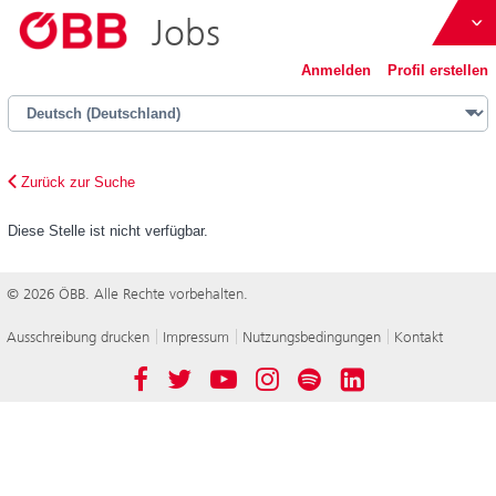
Jobs
ÖBB
Anmelden
Profil erstellen
Österreich bewegen
Zurück zur Suche
Diese Stelle ist nicht verfügbar.
ÖBB-Konzern
© 2026 ÖBB. Alle Rechte vorbehalten.
Immobilienmanagement GmbH
Ausschreibung drucken
Impressum
Nutzungsbedingungen
Kontakt
Österreichische Postbus AG
Facebook
Twitter
YouTube
Instagram
Spotify
LinkedIn
Holding AG
Werbung GmbH