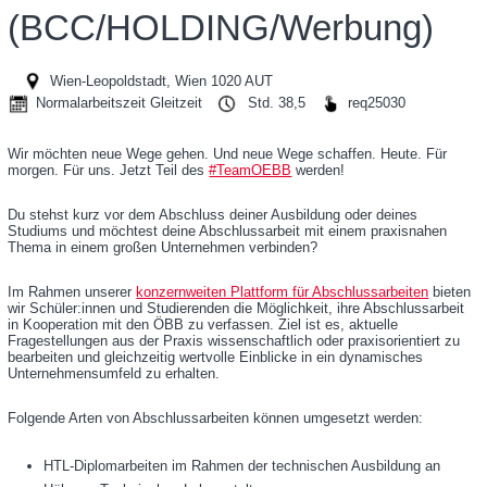
Rail Tours Touristik GmbH
(BCC/HOLDING/Werbung)
Personenverkehr AG
Wien-Leopoldstadt, Wien 1020 AUT
BCC GmbH
Normalarbeitszeit Gleitzeit
Std. 38,5
req25030
Operative Services GmbH & Co KG
Wir möchten neue Wege gehen. Und neue Wege schaffen. Heute. Für
morgen. Für uns. Jetzt Teil des
#TeamOEBB
werden!
Infrastruktur AG
Du stehst kurz vor dem Abschluss deiner Ausbildung oder deines
Produktion GmbH
Studiums und möchtest deine Abschlussarbeit mit einem praxisnahen
Thema in einem großen Unternehmen verbinden?
iMobility GmbH
Im Rahmen unserer
konzernweiten Plattform für Abschlussarbeiten
bieten
Rail Cargo Group
wir Schüler:innen und Studierenden die Möglichkeit, ihre Abschlussarbeit
in Kooperation mit den ÖBB zu verfassen. Ziel ist es, aktuelle
Fragestellungen aus der Praxis wissenschaftlich oder praxisorientiert zu
Technische Services GmbH
bearbeiten und gleichzeitig wertvolle Einblicke in ein dynamisches
Unternehmensumfeld zu erhalten.
Folgende Arten von Abschlussarbeiten können umgesetzt werden:
HTL-Diplomarbeiten im Rahmen der technischen Ausbildung an