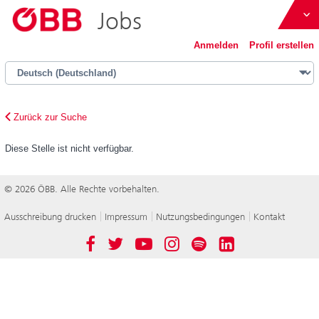
Jobs
ÖBB
Anmelden
Profil erstellen
Österreich bewegen
Zurück zur Suche
Diese Stelle ist nicht verfügbar.
ÖBB-Konzern
© 2026 ÖBB. Alle Rechte vorbehalten.
Immobilienmanagement GmbH
Ausschreibung drucken
Impressum
Nutzungsbedingungen
Kontakt
Österreichische Postbus AG
Facebook
Twitter
YouTube
Instagram
Spotify
LinkedIn
Holding AG
Werbung GmbH