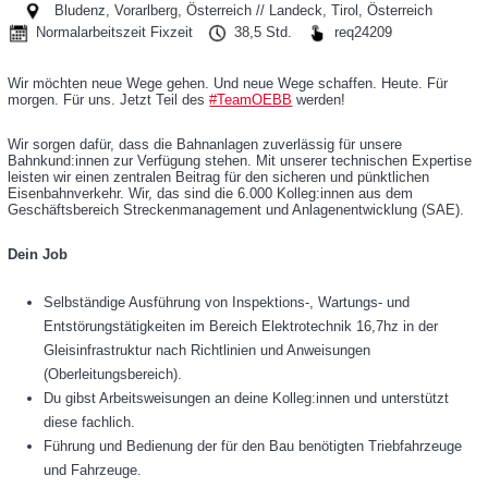
Rail Tours Touristik GmbH
Bludenz, Vorarlberg, Österreich // Landeck, Tirol, Österreich
Normalarbeitszeit Fixzeit
38,5 Std.
req24209
Personenverkehr AG
Wir möchten neue Wege gehen. Und neue Wege schaffen. Heute. Für
BCC GmbH
morgen. Für uns. Jetzt Teil des
#TeamOEBB
werden!
Operative Services GmbH & Co KG
Wir sorgen dafür, dass die Bahnanlagen zuverlässig für unsere
Bahnkund:innen zur Verfügung stehen. Mit unserer technischen Expertise
leisten wir einen zentralen Beitrag für den sicheren und pünktlichen
Infrastruktur AG
Eisenbahnverkehr. Wir, das sind die 6.000 Kolleg:innen aus dem
Geschäftsbereich Streckenmanagement und Anlagenentwicklung (SAE).
Produktion GmbH
Dein Job
iMobility GmbH
Selbständige Ausführung von Inspektions-, Wartungs- und
Rail Cargo Group
Entstörungstätigkeiten im Bereich Elektrotechnik 16,7hz in der
Gleisinfrastruktur nach Richtlinien und Anweisungen
Technische Services GmbH
(Oberleitungsbereich).
Du gibst Arbeitsweisungen an deine Kolleg:innen und unterstützt
diese fachlich.
Führung und Bedienung der für den Bau benötigten Triebfahrzeuge
und Fahrzeuge.