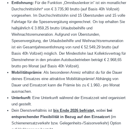
Entlohnung:
Für die Funktion „Omnibuslenker:in“ ist ein monatlicher
Durchschnittslohn* von € 3.735,90 brutto (auf Basis 40h Vollzeit)
vorgesehen. Im Durchschnittslohn sind 15 Überstunden und 15 volle
Fahrtage für die Spesenvergütung eingerechnet. On top erhalten Sie
halbjährlich € 3.859,25 brutto Urlaubsbeihilfe und
Weihnachtsremuneration. Aufgrund von Überstunden,
Spesenvergütung, der Urlaubsbeihilfe und Weihnachtsremuneration
ist ein Gesamtjahresentlohnung von rund € 52.549,29 brutto (auf
Basis 40h Vollzeit) möglich. Der Mindestlohn laut Kollektivvertrag für
Dienstnehmer in den privaten Autobusbetrieben beträgt € 2.968,65
brutto pro Monat (auf Basis 40h Vollzeit).
Mobilitätsprämie
: Als besonderen Anreiz erhältst du für die Dauer
deines Einsatzes eine attraktive Mobilitätsprämie! Abhängig von
Dauer und Einsatzort kann die Prämie bis zu € 1.960,- pro Monat
ausmachen.
Unterkunft:
Eine Unterkunft während der Einsatzzeit wird organisiert
und gestellt.
Dein Dienstverhältnis ist
bis Ende 2026 befriste
t,
wobei
bei
entsprechender Flexibilität in Bezug auf den Einsatzort
(im
Schienenersatzverkehr bzw. Gelegenheits-/Saisonverkehr) Option