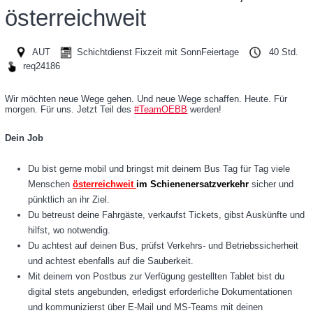
Rail Tours Touristik GmbH
österreichweit
Personenverkehr AG
AUT
Schichtdienst Fixzeit mit SonnFeiertage
40 Std.
BCC GmbH
req24186
Operative Services GmbH & Co KG
Wir möchten neue Wege gehen. Und neue Wege schaffen. Heute. Für
morgen. Für uns. Jetzt Teil des
#TeamOEBB
werden!
Infrastruktur AG
Dein Job
Produktion GmbH
Du bist gerne mobil und bringst mit deinem Bus Tag für Tag viele
iMobility GmbH
Menschen
österreichweit
im Schienenersatzverkehr
sicher und
Rail Cargo Group
pünktlich an ihr Ziel.
Du betreust deine Fahrgäste, verkaufst Tickets, gibst Auskünfte und
Technische Services GmbH
hilfst, wo notwendig.
Du achtest auf deinen Bus, prüfst Verkehrs- und Betriebssicherheit
und achtest ebenfalls auf die Sauberkeit.
Mit deinem von Postbus zur Verfügung gestellten Tablet bist du
digital stets angebunden, erledigst erforderliche Dokumentationen
und kommunizierst über E-Mail und MS-Teams mit deinen