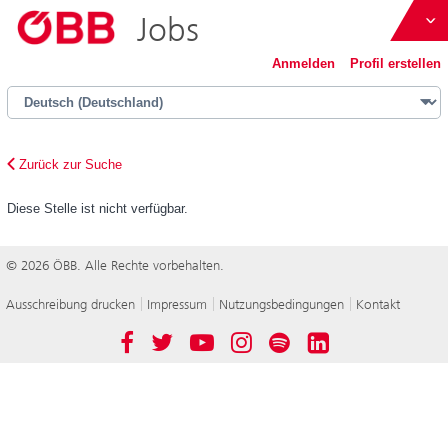
Jobs
ÖBB
Anmelden
Profil erstellen
Österreich bewegen
Zurück zur Suche
Diese Stelle ist nicht verfügbar.
ÖBB-Konzern
© 2026 ÖBB. Alle Rechte vorbehalten.
Immobilienmanagement GmbH
Ausschreibung drucken
Impressum
Nutzungsbedingungen
Kontakt
Österreichische Postbus AG
Facebook
Twitter
YouTube
Instagram
Spotify
LinkedIn
Holding AG
Werbung GmbH