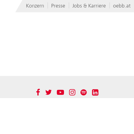
Konzern
Presse
Jobs & Karriere
oebb.at
rn
Immobilienmanagement GmbH
Werbung GmbH
rkehr AG
BCC GmbH
r AG
Produktion GmbH
Group
Technische Services GmbH
Facebook
Twitter
YouTube
Instagram
Spotify
LinkedIn