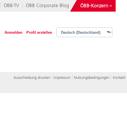
ÖBB-TV
ÖBB Corporate Blog
ÖBB-Konzern
Österreichische Postbus AG
Rail Tours Touristik GmbH
Anmelden
Profil erstellen
Operative Services GmbH & Co KG
iMobility GmbH
Ausschreibung drucken
Impressum
Nutzungsbedingungen
Kontakt