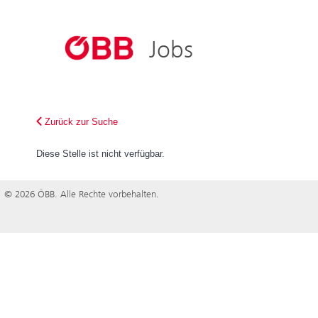
ÖBB
ÖBB-Konze
Jobs
Österreich bewegen
Holding AG
Personenve
Infrastruktu
Zurück zur Suche
Rail Cargo 
Diese Stelle ist nicht verfügbar.
© 2026 ÖBB. Alle Rechte vorbehalten.