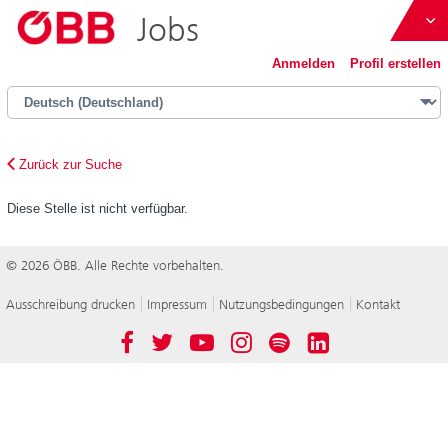
Jobs
ÖBB
Anmelden
Profil erstellen
Österreich bewegen
Zurück zur Suche
Diese Stelle ist nicht verfügbar.
ÖBB-Konzern
© 2026 ÖBB. Alle Rechte vorbehalten.
Immobilienmanagement GmbH
Ausschreibung drucken
Impressum
Nutzungsbedingungen
Kontakt
Österreichische Postbus AG
Facebook
Twitter
YouTube
Instagram
Spotify
LinkedIn
Holding AG
Werbung GmbH