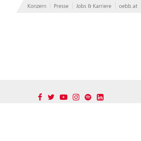
Konzern
Presse
Jobs & Karriere
oebb.at
rn
Immobilienmanagement GmbH
Werbung GmbH
rkehr AG
BCC GmbH
r AG
Produktion GmbH
Group
Technische Services GmbH
Facebook
Twitter
YouTube
Instagram
Spotify
LinkedIn