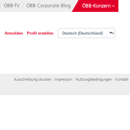
ÖBB-TV
ÖBB Corporate Blog
ÖBB-Konzern
Österreichische Postbus AG
Rail Tours Touristik GmbH
Anmelden
Profil erstellen
Operative Services GmbH & Co KG
iMobility GmbH
Ausschreibung drucken
Impressum
Nutzungsbedingungen
Kontakt