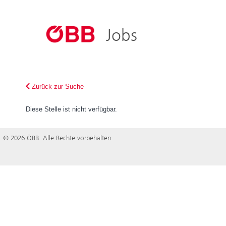
ÖBB
ÖBB-Konze
Jobs
Österreich bewegen
Holding AG
Personenve
Infrastruktu
Zurück zur Suche
Rail Cargo 
Diese Stelle ist nicht verfügbar.
© 2026 ÖBB. Alle Rechte vorbehalten.